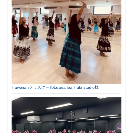
HawaiianフラスクールLuana lea Hula studio様