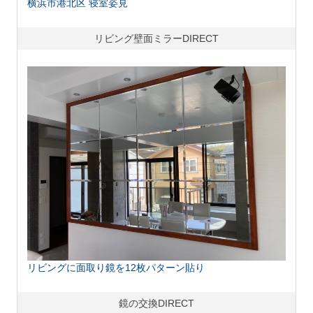
横浜市港北区 寝室姿見
リビング壁面ミラーDIRECT
リビングに面取り鏡を12枚パターン貼り
鏡の交換DIRECT