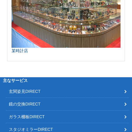
某時計店
主なサービス
玄関姿見DIRECT
鏡の交換DIRECT
ガラス棚板DIRECT
スタジオミラーDIRECT