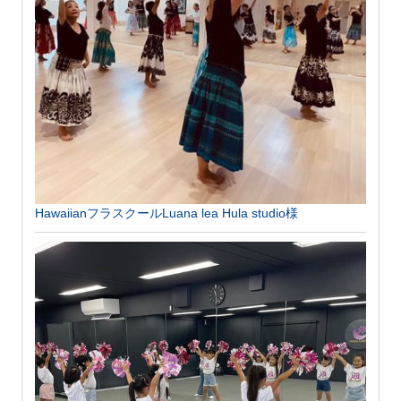
HawaiianフラスクールLuana lea Hula studio様