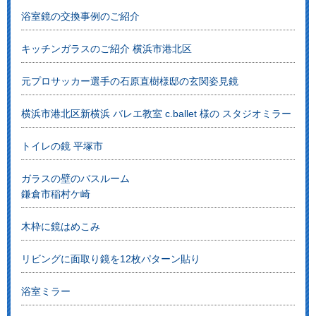
浴室鏡の交換事例のご紹介
キッチンガラスのご紹介 横浜市港北区
元プロサッカー選手の石原直樹様邸の玄関姿見鏡
横浜市港北区新横浜 バレエ教室 c.ballet 様の スタジオミラー
トイレの鏡 平塚市
ガラスの壁のバスルーム
鎌倉市稲村ケ崎
木枠に鏡はめこみ
リビングに面取り鏡を12枚パターン貼り
浴室ミラー