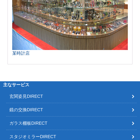
某時計店
主なサービス
玄関姿見DIRECT
鏡の交換DIRECT
ガラス棚板DIRECT
スタジオミラーDIRECT