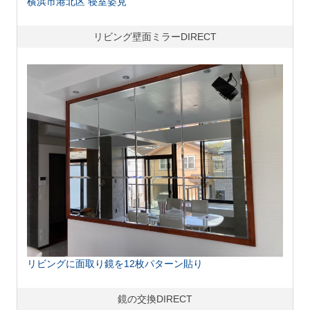
横浜市港北区 寝室姿見
リビング壁面ミラーDIRECT
リビングに面取り鏡を12枚パターン貼り
鏡の交換DIRECT