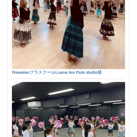
HawaiianフラスクールLuana lea Hula studio様