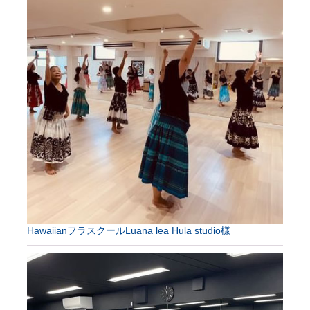
HawaiianフラスクールLuana lea Hula studio様