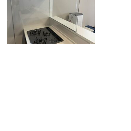
-
php
-
php