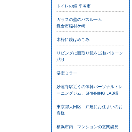
トイレの鏡 平塚市
ガラスの壁のバスルーム
鎌倉市稲村ケ崎
木枠に鏡はめこみ
リビングに面取り鏡を12枚パターン
貼り
浴室ミラー
妙蓮寺駅近くの体幹パーソナルトレ
ーニングジム、SPINNING LAB様
東京都大田区 戸建にお住まいのお
客様
横浜市内 マンションの玄関姿見