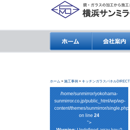
ホーム
>
施工事例
>
キッチンガラスパネルDIRECT
/home/sunmirror/yokohama-
sunmirror.co.jp/public_html/wp/wp-
content/themes/sunmirror/single.php
on line
24
">
Warning
: Undefined array key 0