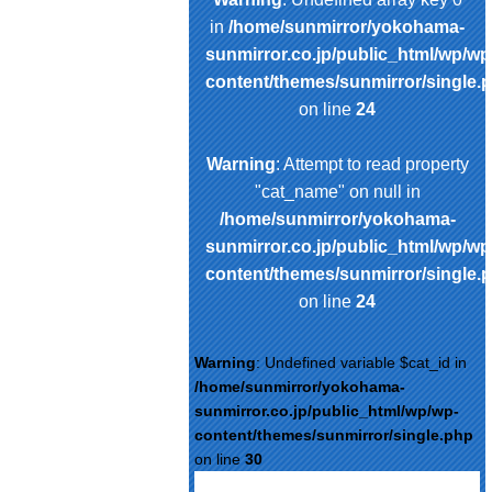
in
/home/sunmirror/yokohama-
sunmirror.co.jp/public_html/wp/wp
content/themes/sunmirror/single.
on line
24
Warning
: Attempt to read property
"cat_name" on null in
/home/sunmirror/yokohama-
sunmirror.co.jp/public_html/wp/wp
content/themes/sunmirror/single.
on line
24
Warning
: Undefined variable $cat_id in
/home/sunmirror/yokohama-
sunmirror.co.jp/public_html/wp/wp-
content/themes/sunmirror/single.php
on line
30