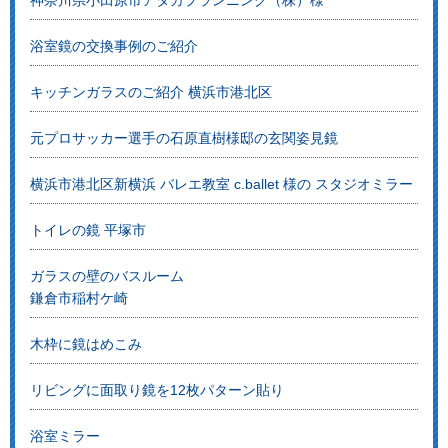
神奈川県小田原市アタカプランニング（株）様
浴室鏡の交換事例のご紹介
キッチンガラスのご紹介 横浜市港北区
元プロサッカー選手の石原直樹様邸の玄関姿見鏡
横浜市港北区新横浜 バレエ教室 c.ballet 様の スタジオミラー
トイレの鏡 平塚市
ガラスの壁のバスルーム
鎌倉市稲村ケ崎
木枠に鏡はめこみ
リビングに面取り鏡を12枚パターン貼り
浴室ミラー