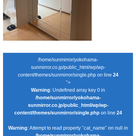
/home/sunmirror/yokohama-
sunmirror.co.jp/public_html/wp/wp-
content/themes/sunmirror/single.php on line
24
">
Warning
: Undefined array key 0 in
/home/sunmirror/yokohama-
sunmirror.co.jp/public_html/wp/wp-
content/themes/sunmirror/single.php
on line
24
Warning
: Attempt to read property "cat_name" on null in
/home/sunmirror/yokohama-