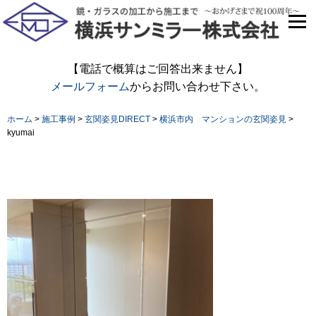
【電話で概算はご回答出来ません】
メールフォーム
からお問い合わせ下さい。
ホーム
>
施工事例
>
玄関姿見DIRECT
>
横浜市内 マンションの玄関姿見
>
kyumai
kyumai