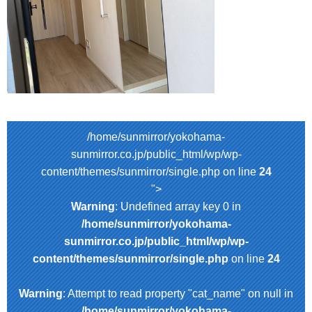
/home/sunmirror/yokohama-
sunmirror.co.jp/public_html/wp/wp-
content/themes/sunmirror/single.php on line
24
">
Warning
: Undefined array key 0 in
/home/sunmirror/yokohama-
sunmirror.co.jp/public_html/wp/wp-
content/themes/sunmirror/single.php
on line
24
Warning
: Attempt to read property "cat_name" on null in
/home/sunmirror/yokohama-