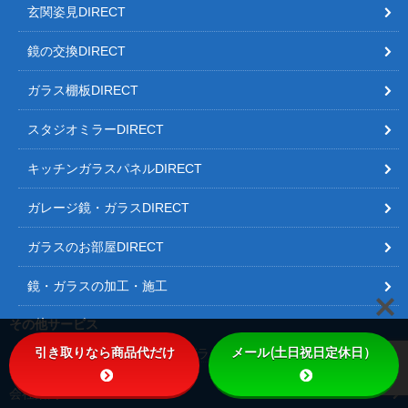
玄関姿見DIRECT
鏡の交換DIRECT
ガラス棚板DIRECT
スタジオミラーDIRECT
キッチンガラスパネルDIRECT
ガレージ鏡・ガラスDIRECT
ガラスのお部屋DIRECT
鏡・ガラスの加工・施工
その他サービス
引き取りなら商品代だけ
メール(土日祝日定休日）
オリジナルの鏡・ガラス
ガラステーブル
落書きガラス
会社案内