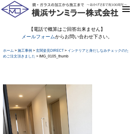
【電話で概算はご回答出来ません】
メールフォーム
からお問い合わせ下さい。
ホーム
>
施工事例
>
玄関姿見DIRECT
>
インテリアと身だしなみチェックのた
めご注文頂きました
>
IMG_0105_thumb
IMG_0105_thumb