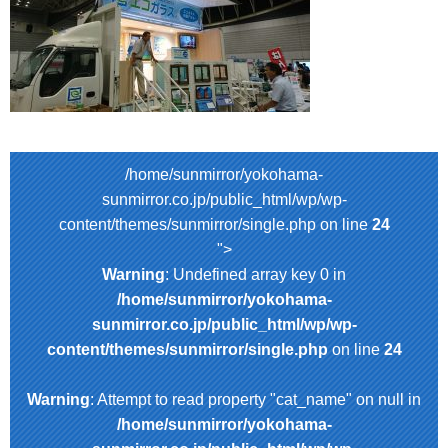
/home/sunmirror/yokohama-
sunmirror.co.jp/public_html/wp/wp-
content/themes/sunmirror/single.php on line
24
">
Warning
: Undefined array key 0 in
/home/sunmirror/yokohama-
sunmirror.co.jp/public_html/wp/wp-
content/themes/sunmirror/single.php
on line
24
Warning
: Attempt to read property "cat_name" on null in
/home/sunmirror/yokohama-