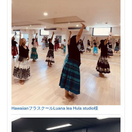
HawaiianフラスクールLuana lea Hula studio様