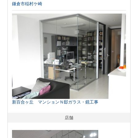
鎌倉市稲村ケ崎
新百合ヶ丘 マンションＮ邸ガラス・鏡工事
店舗