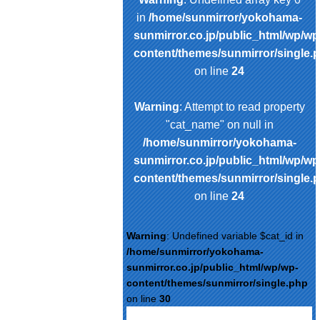
in
/home/sunmirror/yokohama-
sunmirror.co.jp/public_html/wp/wp
content/themes/sunmirror/single.
on line
24
Warning
: Attempt to read property
"cat_name" on null in
/home/sunmirror/yokohama-
sunmirror.co.jp/public_html/wp/wp
content/themes/sunmirror/single.
on line
24
Warning
: Undefined variable $cat_id in
/home/sunmirror/yokohama-
sunmirror.co.jp/public_html/wp/wp-
content/themes/sunmirror/single.php
on line
30