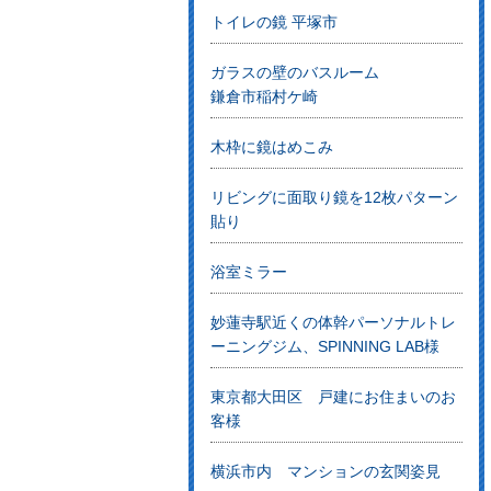
トイレの鏡 平塚市
ガラスの壁のバスルーム
鎌倉市稲村ケ崎
木枠に鏡はめこみ
リビングに面取り鏡を12枚パターン
貼り
浴室ミラー
妙蓮寺駅近くの体幹パーソナルトレ
ーニングジム、SPINNING LAB様
東京都大田区 戸建にお住まいのお
客様
横浜市内 マンションの玄関姿見