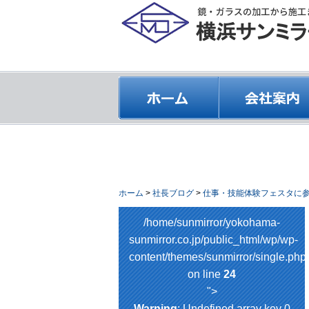
ホーム
>
社長ブログ
>
仕事・技能体験フェスタに
/home/sunmirror/yokohama-
sunmirror.co.jp/public_html/wp/wp-
content/themes/sunmirror/single.php
on line
24
">
Warning
: Undefined array key 0