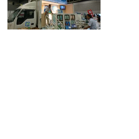
-
php
-
php