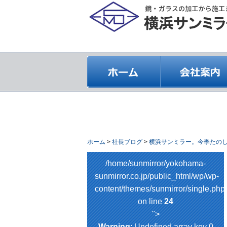
ホーム
>
社長ブログ
>
横浜サンミラー。今季たの
/home/sunmirror/yokohama-
sunmirror.co.jp/public_html/wp/wp-
content/themes/sunmirror/single.php
on line
24
">
Warning
: Undefined array key 0