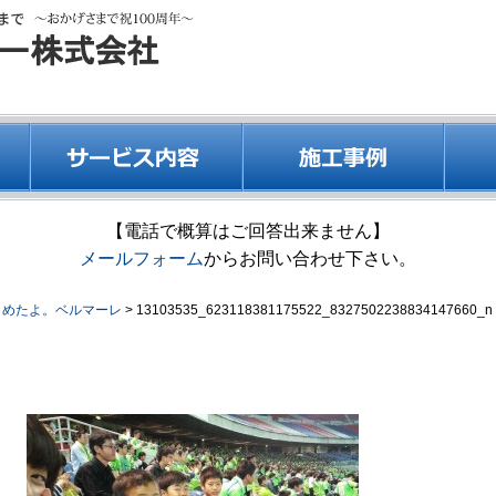
【電話で概算はご回答出来ません】
メールフォーム
からお問い合わせ下さい。
しめたよ。ベルマーレ
>
13103535_623118381175522_8327502238834147660_n
13103535_623118381175522_8327502238834147