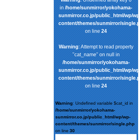
in
/home/sunmirror/yokohama-
sunmirror.co.jp/public_html/wp/wp
content/themes/sunmirror/single.
on line
24
Warning
: Attempt to read property
"cat_name" on null in
/home/sunmirror/yokohama-
sunmirror.co.jp/public_html/wp/wp
content/themes/sunmirror/single.
on line
24
Warning
: Undefined variable $cat_id in
/home/sunmirror/yokohama-
sunmirror.co.jp/public_html/wp/wp-
content/themes/sunmirror/single.php
on line
30