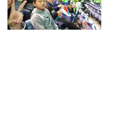
-
php
-
php