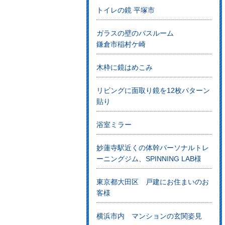
トイレの鏡 平塚市
ガラスの壁のバスルーム
鎌倉市稲村ケ崎
木枠に鏡はめこみ
リビングに面取り鏡を12枚パターン
貼り
浴室ミラー
妙蓮寺駅近くの体幹パーソナルトレ
ーニングジム、SPINNING LAB様
東京都大田区 戸建にお住まいのお
客様
横浜市内 マンションの玄関姿見