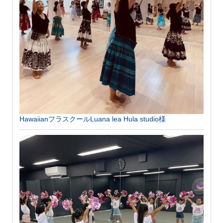
HawaiianフラスクールLuana lea Hula studio様