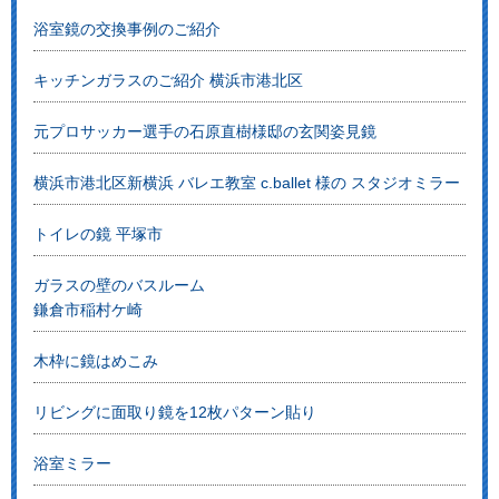
浴室鏡の交換事例のご紹介
キッチンガラスのご紹介 横浜市港北区
元プロサッカー選手の石原直樹様邸の玄関姿見鏡
横浜市港北区新横浜 バレエ教室 c.ballet 様の スタジオミラー
トイレの鏡 平塚市
ガラスの壁のバスルーム
鎌倉市稲村ケ崎
木枠に鏡はめこみ
リビングに面取り鏡を12枚パターン貼り
浴室ミラー