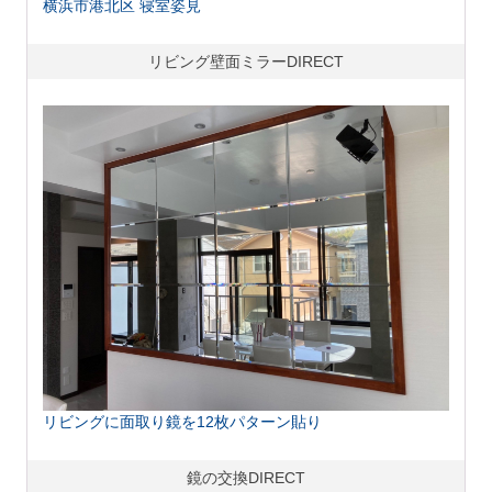
横浜市港北区 寝室姿見
リビング壁面ミラーDIRECT
リビングに面取り鏡を12枚パターン貼り
鏡の交換DIRECT