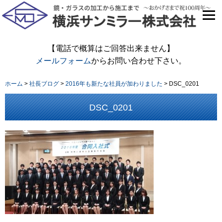
【電話で概算はご回答出来ません】
メールフォーム
からお問い合わせ下さい。
ホーム
>
社長ブログ
>
2016年も新たな社員が加わりました
>
DSC_0201
DSC_0201