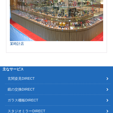
某時計店
主なサービス
玄関姿見DIRECT
鏡の交換DIRECT
ガラス棚板DIRECT
スタジオミラーDIRECT